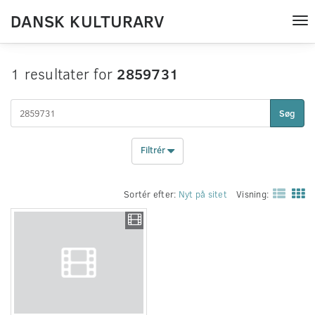
DANSK KULTURARV
Tog
nav
1 resultater for
2859731
Søg
Filtrér
Sortér efter:
Nyt på sitet
Visning: