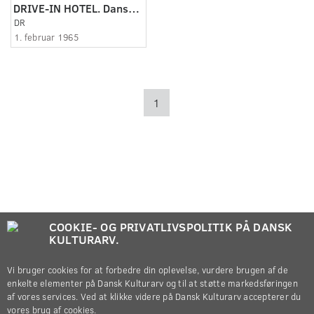
DRIVE-IN HOTEL. Dansk Filmjournal nr.56B.
DR
1. februar 1965
1
COOKIE- OG PRIVATLIVSPOLITIK PÅ DANSK
KULTURARV.
Vi bruger cookies for at forbedre din oplevelse, vurdere brugen af de
enkelte elementer på Dansk Kulturarv og til at støtte markedsføringen
af vores services. Ved at klikke videre på Dansk Kulturarv accepterer du
vores brug af cookies.