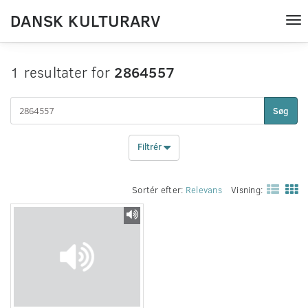
DANSK KULTURARV
Tog
nav
1 resultater for
2864557
Søg
Filtrér
Sortér efter:
Relevans
Visning: