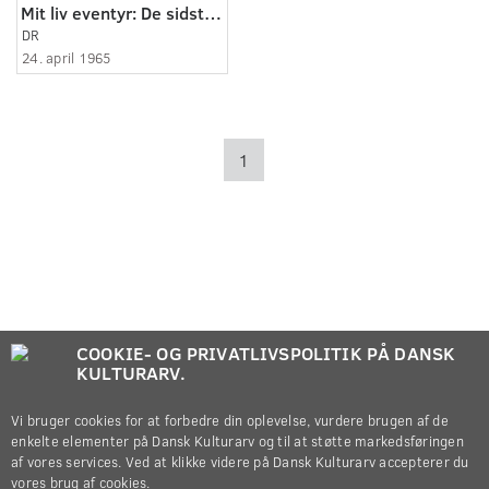
Mit liv eventyr: De sidste brikker til mosaik omkring Nini Theilade (3.3)
DR
24. april 1965
1
COOKIE- OG PRIVATLIVSPOLITIK PÅ DANSK
KULTURARV.
Vi bruger cookies for at forbedre din oplevelse, vurdere brugen af de
enkelte elementer på Dansk Kulturarv og til at støtte markedsføringen
af vores services. Ved at klikke videre på Dansk Kulturarv accepterer du
vores brug af cookies.