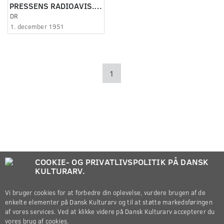
PRESSENS RADIOAVIS. JULEMESSE
DR
1. december 1951
1
COOKIE- OG PRIVATLIVSPOLITIK PÅ DANSK
KULTURARV.
Vi bruger cookies for at forbedre din oplevelse, vurdere brugen af de
enkelte elementer på Dansk Kulturarv og til at støtte markedsføringen
af vores services. Ved at klikke videre på Dansk Kulturarv accepterer du
vores brug af cookies.