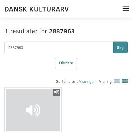
DANSK KULTURARV
Tog
nav
1 resultater for
2887963
Søg
Filtrér
Sortér efter:
Visninger
Visning: