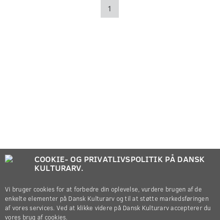
1
COOKIE- OG PRIVATLIVSPOLITIK PÅ DANSK
KULTURARV.
Vi bruger cookies for at forbedre din oplevelse, vurdere brugen af de
enkelte elementer på Dansk Kulturarv og til at støtte markedsføringen
af vores services. Ved at klikke videre på Dansk Kulturarv accepterer du
vores brug af cookies.