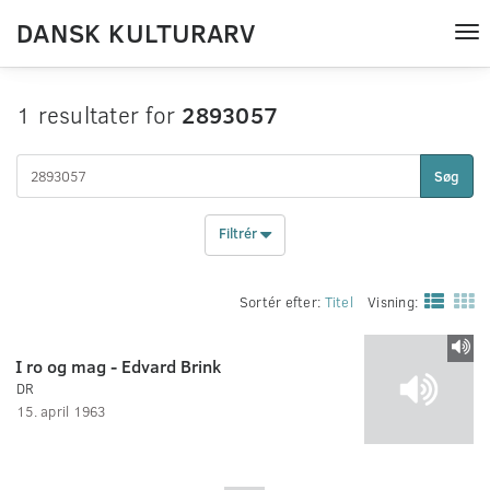
DANSK KULTURARV
Tog
nav
1 resultater for
2893057
Søg
Filtrér
Sortér efter:
Titel
Visning:
I ro og mag - Edvard Brink
DR
15. april 1963