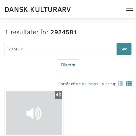
DANSK KULTURARV
Tog
nav
1 resultater for
2924581
Søg
Filtrér
Sortér efter:
Relevans
Visning: