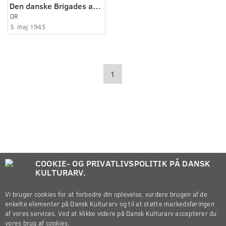
Den danske Brigades afrejse fra Helsingborg
DR
5. maj 1945
1
COOKIE- OG PRIVATLIVSPOLITIK PÅ DANSK
KULTURARV.
Vi bruger cookies for at forbedre din oplevelse, vurdere brugen af de
enkelte elementer på Dansk Kulturarv og til at støtte markedsføringen
af vores services. Ved at klikke videre på Dansk Kulturarv accepterer du
vores brug af cookies.