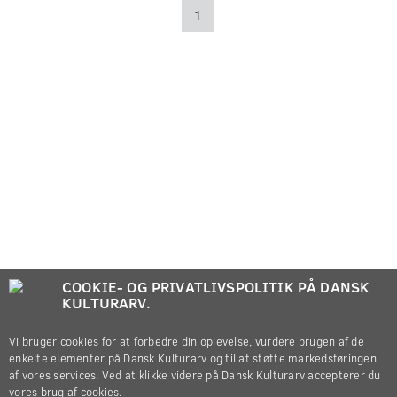
1
COOKIE- OG PRIVATLIVSPOLITIK PÅ DANSK
KULTURARV.
Vi bruger cookies for at forbedre din oplevelse, vurdere brugen af de
enkelte elementer på Dansk Kulturarv og til at støtte markedsføringen
af vores services. Ved at klikke videre på Dansk Kulturarv accepterer du
vores brug af cookies.