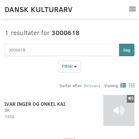
DANSK KULTURARV
Tog
nav
1 resultater for
3000618
Søg
Filtrér
Sortér efter:
Relevans
Visning:
IVAR INGER OG ONKEL KAI
DR
1950