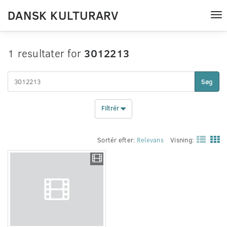
DANSK KULTURARV
Tog
nav
1 resultater for
3012213
Søg
Filtrér
Sortér efter:
Relevans
Visning: