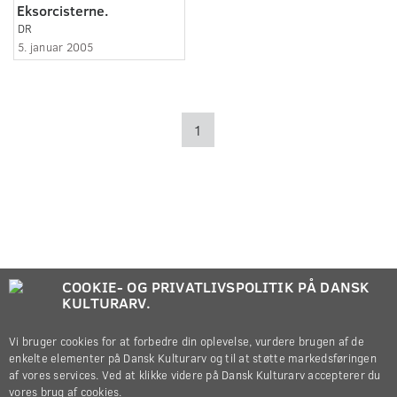
Eksorcisterne.
DR
5. januar 2005
1
COOKIE- OG PRIVATLIVSPOLITIK PÅ DANSK
KULTURARV.
Vi bruger cookies for at forbedre din oplevelse, vurdere brugen af de
enkelte elementer på Dansk Kulturarv og til at støtte markedsføringen
af vores services. Ved at klikke videre på Dansk Kulturarv accepterer du
vores brug af cookies.