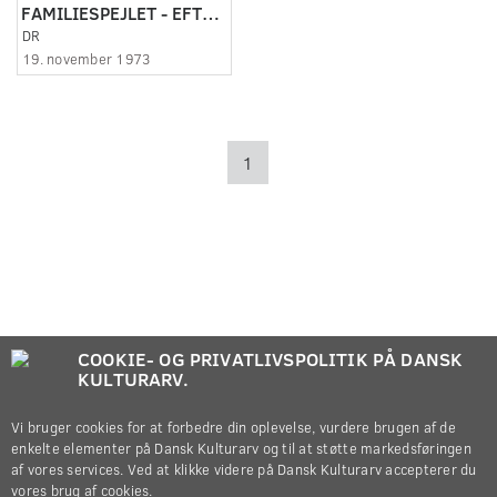
FAMILIESPEJLET - EFTER ABORTLOVEN
DR
19. november 1973
1
COOKIE- OG PRIVATLIVSPOLITIK PÅ DANSK
KULTURARV.
Vi bruger cookies for at forbedre din oplevelse, vurdere brugen af de
enkelte elementer på Dansk Kulturarv og til at støtte markedsføringen
af vores services. Ved at klikke videre på Dansk Kulturarv accepterer du
vores brug af cookies.