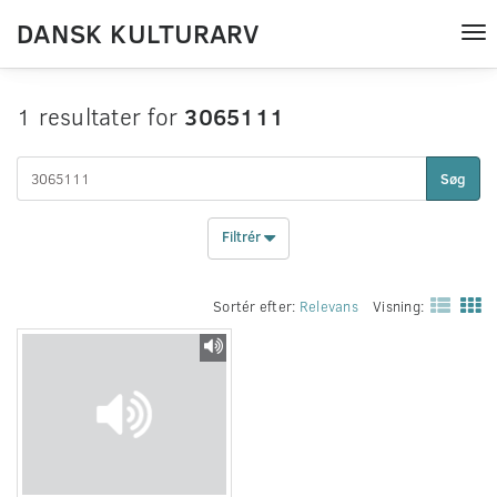
DANSK KULTURARV
Tog
nav
1 resultater for
3065111
Søg
Filtrér
Sortér efter:
Relevans
Visning: