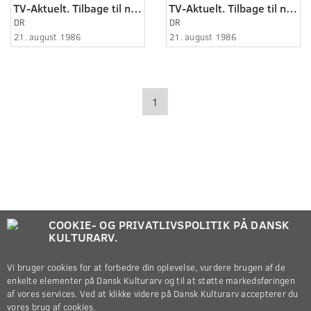
TV-Aktuelt. Tilbage til naturen.
TV-Aktuelt. Tilbage til naturen.
DR
DR
21. august 1986
21. august 1986
1
COOKIE- OG PRIVATLIVSPOLITIK PÅ DANSK
KULTURARV.
Vi bruger cookies for at forbedre din oplevelse, vurdere brugen af de
enkelte elementer på Dansk Kulturarv og til at støtte markedsføringen
af vores services. Ved at klikke videre på Dansk Kulturarv accepterer du
vores brug af cookies.