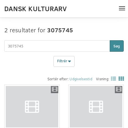
DANSK KULTURARV
Tog
nav
2 resultater for
3075745
Søg
Filtrér
Sortér efter:
Udgivelsestid
Visning: