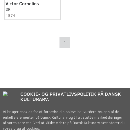
Victor Cornelins
DR
1974
1
COOKIE- OG PRIVATLIVSPOLITIK PÅ DANSK
KULTURARV.
Vi bruger cookies for at forbedre din oplevelse, vurdere brugen af de
enkelte elementer på Dansk Kulturarv og til at støtte markedsføringen
af vores services. Ved at klikke videre på Dansk Kulturarv accepterer du
vores brug af cookies.