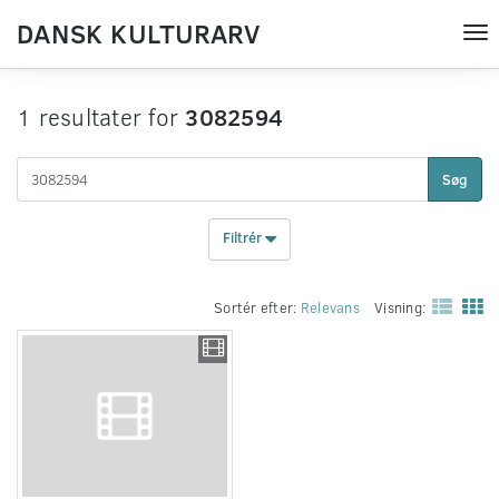
DANSK KULTURARV
Tog
nav
1 resultater for
3082594
Søg
Filtrér
Sortér efter:
Relevans
Visning: