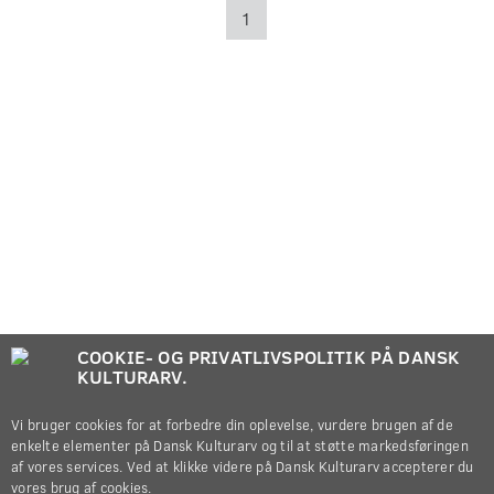
1
COOKIE- OG PRIVATLIVSPOLITIK PÅ DANSK
KULTURARV.
Vi bruger cookies for at forbedre din oplevelse, vurdere brugen af de
enkelte elementer på Dansk Kulturarv og til at støtte markedsføringen
af vores services. Ved at klikke videre på Dansk Kulturarv accepterer du
vores brug af cookies.