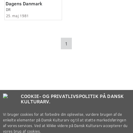
Dagens Danmark
DR
25. maj 1981
1
COOKIE- OG PRIVATLIVSPOLITIK PÅ DANSK
KULTURARV.
Vi bruger cookies for at forbedre din oplevelse, vurdere brugen af de
enkelte elementer på Dansk Kulturarv og til at støtte markedsføringen
af vores services. Ved at klikke videre på Dansk Kulturarv accepterer du
vores brug af cookies.