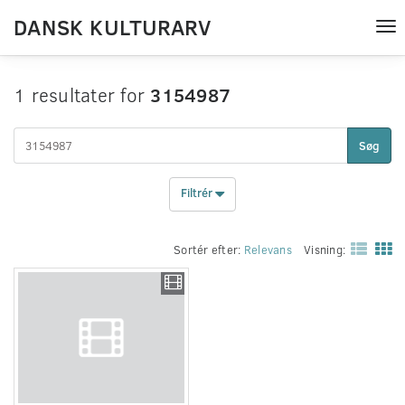
DANSK KULTURARV
Tog
nav
1 resultater for
3154987
Søg
Filtrér
Sortér efter:
Relevans
Visning: