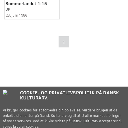
Sommerlandet 1:15
DR
23. juni 1986
1
COOKIE- OG PRIVATLIVSPOLITIK PÅ DANSK
KULTURARV.
Vi bruger cookies for at forbedre din oplevelse, vurdere brugen af de
enkelte elementer på Dansk Kulturarv og til at støtte markedsføringen
af vores services. Ved at klikke videre på Dansk Kulturarv accepterer du
vores brug af cookies.