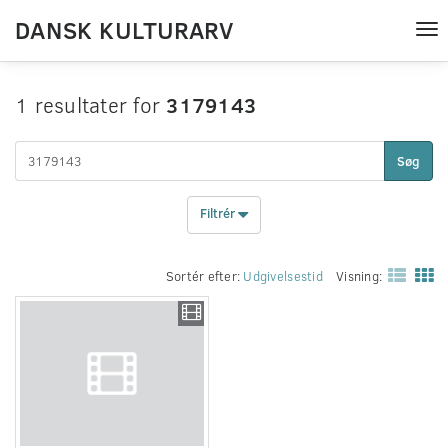
DANSK KULTURARV
Tog
nav
1 resultater for
3179143
Søg
Filtrér
Sortér efter:
Udgivelsestid
Visning: