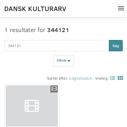
DANSK KULTURARV
Tog
nav
1 resultater for
344121
Søg
Filtrér
Sortér efter:
Udgivelsestid
Visning: