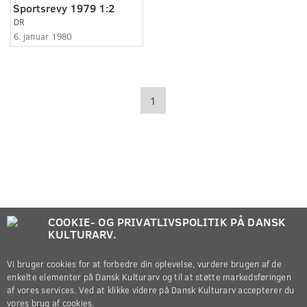
Sportsrevy 1979 1:2
DR
6. januar 1980
1
COOKIE- OG PRIVATLIVSPOLITIK PÅ DANSK
KULTURARV.
Vi bruger cookies for at forbedre din oplevelse, vurdere brugen af de
enkelte elementer på Dansk Kulturarv og til at støtte markedsføringen
af vores services. Ved at klikke videre på Dansk Kulturarv accepterer du
vores brug af cookies.