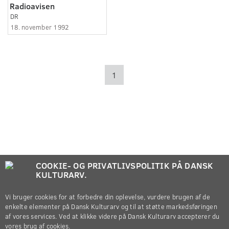
Radioavisen
DR
18. november 1992
1
COOKIE- OG PRIVATLIVSPOLITIK PÅ DANSK
KULTURARV.
Vi bruger cookies for at forbedre din oplevelse, vurdere brugen af de
enkelte elementer på Dansk Kulturarv og til at støtte markedsføringen
af vores services. Ved at klikke videre på Dansk Kulturarv accepterer du
vores brug af cookies.