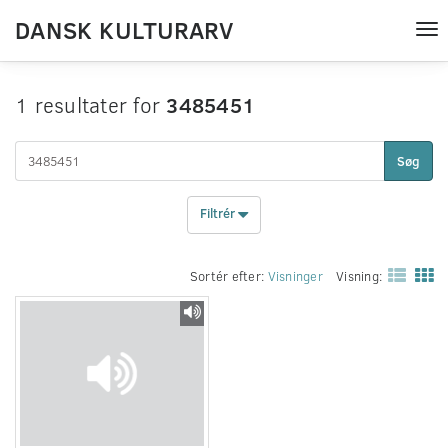
DANSK KULTURARV
Tog
nav
1 resultater for
3485451
Søg
Filtrér
Sortér efter:
Visninger
Visning: