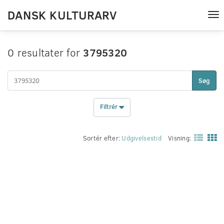
DANSK KULTURARV
Tog
nav
0 resultater for
3795320
Søg
Filtrér
Sortér efter:
Udgivelsestid
Visning: