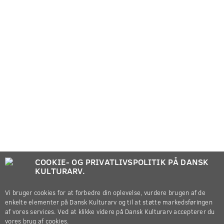
COOKIE- OG PRIVATLIVSPOLITIK PÅ DANSK
KULTURARV.
Vi bruger cookies for at forbedre din oplevelse, vurdere brugen af de
enkelte elementer på Dansk Kulturarv og til at støtte markedsføringen
af vores services. Ved at klikke videre på Dansk Kulturarv accepterer du
vores brug af cookies.