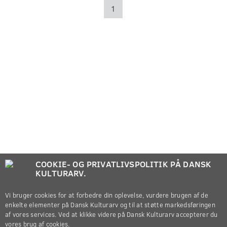
1
COOKIE- OG PRIVATLIVSPOLITIK PÅ DANSK
KULTURARV.
Vi bruger cookies for at forbedre din oplevelse, vurdere brugen af de
enkelte elementer på Dansk Kulturarv og til at støtte markedsføringen
af vores services. Ved at klikke videre på Dansk Kulturarv accepterer du
vores brug af cookies.