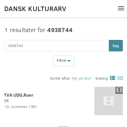
DANSK KULTURARV
Tog
nav
1 resultater for
4938744
Søg
Filtrér
Sortér efter:
Nyt på sitet
Visning:
TVA UDG.Roer
DR
10. november 1981