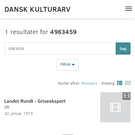
DANSK KULTURARV
Tog
nav
1 resultater for
4963459
Søg
Filtrér
Sortér efter:
Relevans
Visning:
Landet Rundt - Griseeksport
DR
22. januar 1979