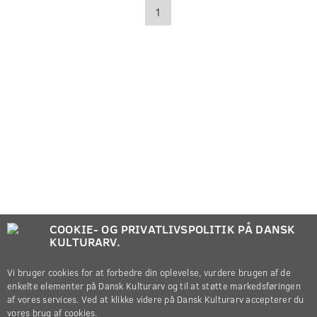
1
COOKIE- OG PRIVATLIVSPOLITIK PÅ DANSK
KULTURARV.
Vi bruger cookies for at forbedre din oplevelse, vurdere brugen af de
enkelte elementer på Dansk Kulturarv og til at støtte markedsføringen
af vores services. Ved at klikke videre på Dansk Kulturarv accepterer du
vores brug af cookies.