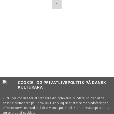
1
COOKIE- OG PRIVATLIVSPOLITIK PÅ DANSK
KULTURARV.
Vi bruger cookies for at forbedre din oplevelse, vurdere brugen af de
enkelte elementer på Dansk Kulturarv og til at støtte markedsføringen
af vores services. Ved at klikke videre på Dansk Kulturarv accepterer du
vores brug af cookies.