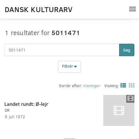
DANSK KULTURARV
Tog
nav
1 resultater for
5011471
Søg
Filtrér
Sortér efter:
Visninger
Visning:
Landet rundt: Ø-lejr
DR
9. juli 1972