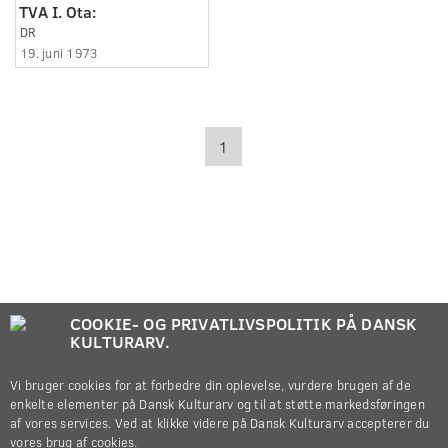
TVA I. Ota:
DR
19. juni 1973
1
COOKIE- OG PRIVATLIVSPOLITIK PÅ DANSK
KULTURARV.
Vi bruger cookies for at forbedre din oplevelse, vurdere brugen af de
enkelte elementer på Dansk Kulturarv og til at støtte markedsføringen
af vores services. Ved at klikke videre på Dansk Kulturarv accepterer du
vores brug af cookies.