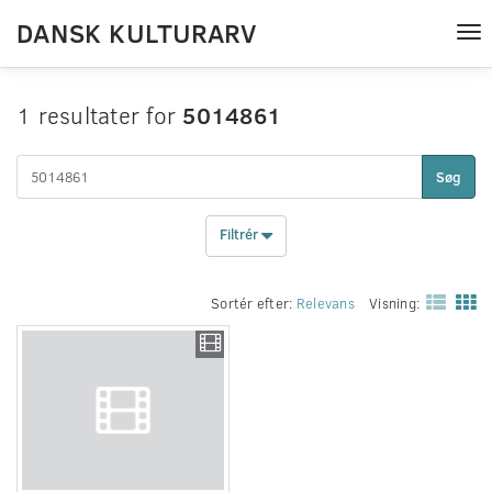
DANSK KULTURARV
Tog
nav
1 resultater for
5014861
Søg
Filtrér
Sortér efter:
Relevans
Visning: