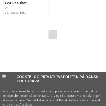
TVA Resultat
DR
26. januar 1987
1
COOKIE- OG PRIVATLIVSPOLITIK PÅ DANSK
KULTURARV.
Vi bruger cookies for at forbedre din oplevelse, vurdere brugen af de
enkelte elementer på Dansk Kulturarv og til at støtte markedsføringen
af vores services. Ved at klikke videre på Dansk Kulturarv accepterer du
vores brug af cookies.