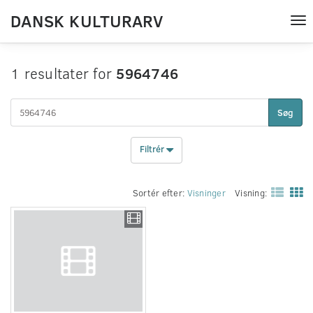
DANSK KULTURARV
Tog
nav
1 resultater for
5964746
Søg
Filtrér
Sortér efter:
Visninger
Visning: