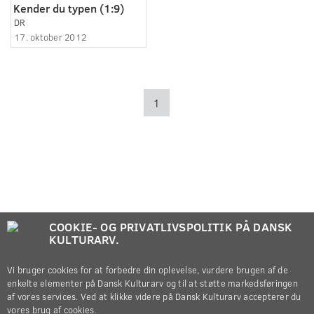
Kender du typen (1:9)
DR
17. oktober 2012
1
COOKIE- OG PRIVATLIVSPOLITIK PÅ DANSK
KULTURARV.
Vi bruger cookies for at forbedre din oplevelse, vurdere brugen af de
enkelte elementer på Dansk Kulturarv og til at støtte markedsføringen
af vores services. Ved at klikke videre på Dansk Kulturarv accepterer du
vores brug af cookies.