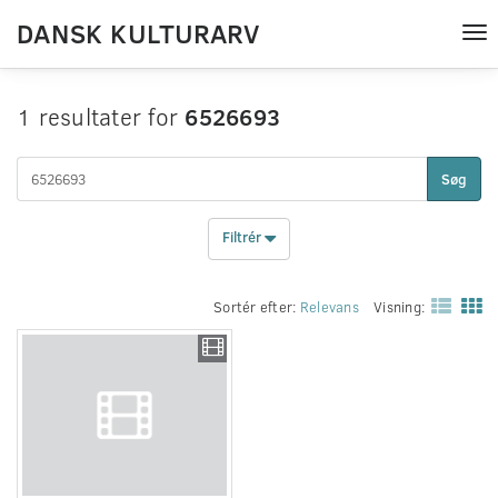
DANSK KULTURARV
Tog
nav
1 resultater for
6526693
Søg
Filtrér
Sortér efter:
Relevans
Visning: