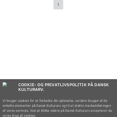
1
COOKIE- OG PRIVATLIVSPOLITIK PÅ DANSK
KULTURARV.
Vi bruger cookies for at forbedre din oplevelse, vurdere brugen af de
enkelte elementer på Dansk Kulturarv og til at støtte markedsføringen
af vores services. Ved at klikke videre på Dansk Kulturarv accepterer du
vores brug af cookies.