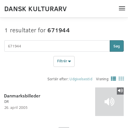
DANSK KULTURARV
Tog
nav
1 resultater for
671944
Søg
Filtrér
Sortér efter:
Udgivelsestid
Visning:
Danmarksbilleder
DR
26. april 2005