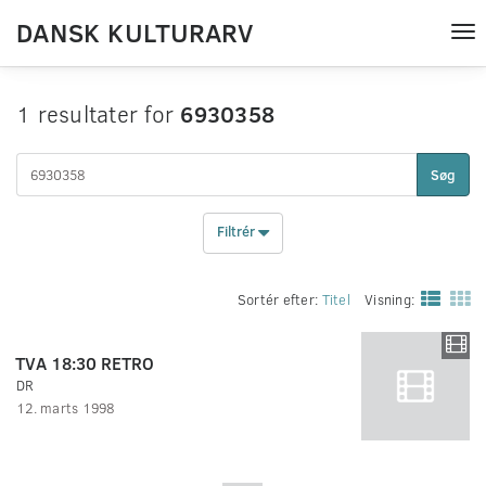
DANSK KULTURARV
Tog
nav
1 resultater for
6930358
Søg
Filtrér
Sortér efter:
Titel
Visning:
TVA 18:30 RETRO
DR
12. marts 1998