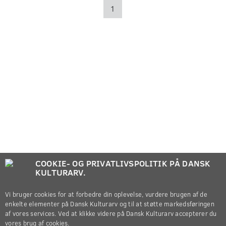
1
COOKIE- OG PRIVATLIVSPOLITIK PÅ DANSK
KULTURARV.
Vi bruger cookies for at forbedre din oplevelse, vurdere brugen af de
enkelte elementer på Dansk Kulturarv og til at støtte markedsføringen
af vores services. Ved at klikke videre på Dansk Kulturarv accepterer du
vores brug af cookies.