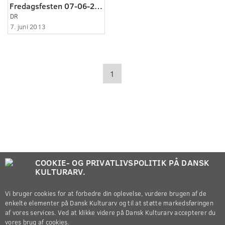
Fredagsfesten 07-06-2013
DR
7. juni 2013
1
COOKIE- OG PRIVATLIVSPOLITIK PÅ DANSK
KULTURARV.
Vi bruger cookies for at forbedre din oplevelse, vurdere brugen af de
enkelte elementer på Dansk Kulturarv og til at støtte markedsføringen
af vores services. Ved at klikke videre på Dansk Kulturarv accepterer du
vores brug af cookies.