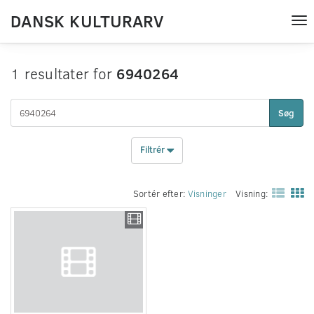
DANSK KULTURARV
Tog
nav
1 resultater for
6940264
Søg
Filtrér
Sortér efter:
Visninger
Visning: