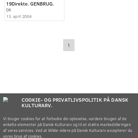
19Direkte. GENBRUG.
DR
13. april 2004
1
COOKIE- OG PRIVATLIVSPOLITIK PÅ DANSK
KULTURARV.
Vi bruger cookies for at forbedre din oplevelse, vurdere brugen af de
enkelte elementer på Dansk Kulturarv og til at støtte markedsføringen
af vores services. Ved at klikke videre på Dansk Kulturarv accepterer du
vores brug af cookies.