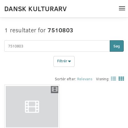
DANSK KULTURARV
Tog
nav
1 resultater for
7510803
Søg
Filtrér
Sortér efter:
Relevans
Visning: