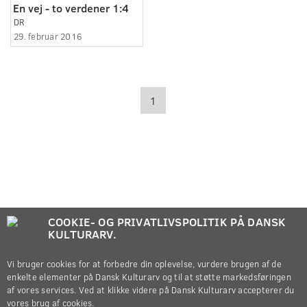
En vej - to verdener 1:4
DR
29. februar 2016
1
COOKIE- OG PRIVATLIVSPOLITIK PÅ DANSK
KULTURARV.
Vi bruger cookies for at forbedre din oplevelse, vurdere brugen af de
enkelte elementer på Dansk Kulturarv og til at støtte markedsføringen
af vores services. Ved at klikke videre på Dansk Kulturarv accepterer du
vores brug af cookies.