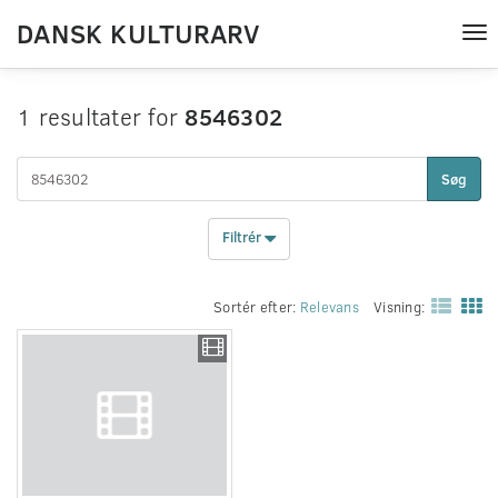
DANSK KULTURARV
Tog
nav
1 resultater for
8546302
Søg
Filtrér
Sortér efter:
Relevans
Visning: