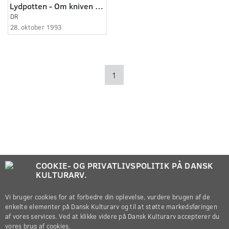
Lydpotten - Om kniven i det gode hjerte
DR
28. oktober 1993
1
COOKIE- OG PRIVATLIVSPOLITIK PÅ DANSK
KULTURARV.
Vi bruger cookies for at forbedre din oplevelse, vurdere brugen af de
enkelte elementer på Dansk Kulturarv og til at støtte markedsføringen
af vores services. Ved at klikke videre på Dansk Kulturarv accepterer du
vores brug af cookies.