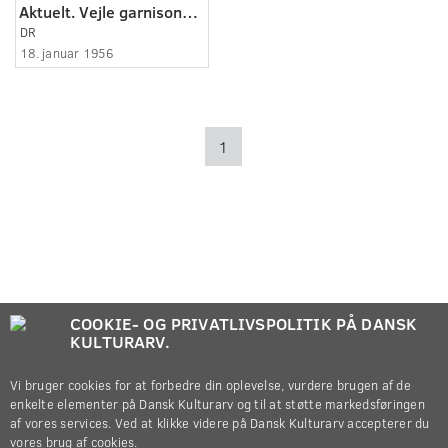
Aktuelt. Vejle garnisons afrejse.
DR
18. januar 1956
1
COOKIE- OG PRIVATLIVSPOLITIK PÅ DANSK
KULTURARV.
Vi bruger cookies for at forbedre din oplevelse, vurdere brugen af de
enkelte elementer på Dansk Kulturarv og til at støtte markedsføringen
af vores services. Ved at klikke videre på Dansk Kulturarv accepterer du
vores brug af cookies.