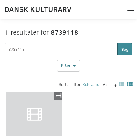
DANSK KULTURARV
Tog
nav
1 resultater for
8739118
Søg
Filtrér
Sortér efter:
Relevans
Visning: