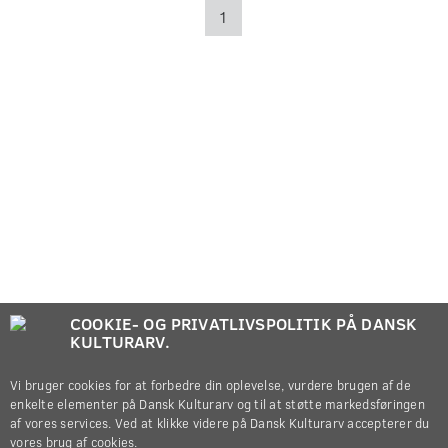
1
COOKIE- OG PRIVATLIVSPOLITIK PÅ DANSK
KULTURARV.
Vi bruger cookies for at forbedre din oplevelse, vurdere brugen af de
enkelte elementer på Dansk Kulturarv og til at støtte markedsføringen
af vores services. Ved at klikke videre på Dansk Kulturarv accepterer du
vores brug af cookies.