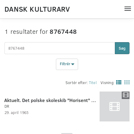
DANSK KULTURARV
Tog
nav
1 resultater for
8767448
Søg
Filtrér
Sortér efter:
Titel
Visning:
Aktuelt. Det polske skoleskib "Horisent" kom i dag til Nakskov.
DR
29. april 1965