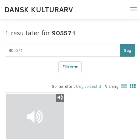
DANSK KULTURARV
Tog
nav
1 resultater for
905571
Søg
Filtrér
Sortér efter:
Udgivelsestid
Visning: