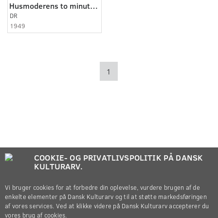
Husmoderens to minutter
DR
1949
1
COOKIE- OG PRIVATLIVSPOLITIK PÅ DANSK
KULTURARV.
Vi bruger cookies for at forbedre din oplevelse, vurdere brugen af de
enkelte elementer på Dansk Kulturarv og til at støtte markedsføringen
af vores services. Ved at klikke videre på Dansk Kulturarv accepterer du
vores brug af cookies.