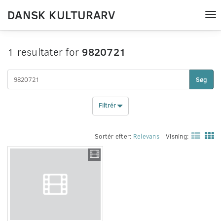
DANSK KULTURARV
Tog
nav
1 resultater for
9820721
Søg
Filtrér
Sortér efter:
Relevans
Visning: