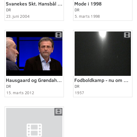
Svanekes Skt. Hansbål er væk
Mode i 1998
DR
DR
23. juni 2004
5. marts 1998
Hausgaard og Grøndahl om EU
Fodboldkamp - nu om aften - 1957!
DR
DR
15. marts 2012
1957