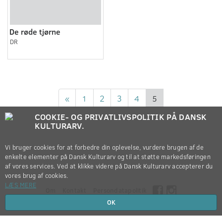
De røde tjørne
DR
«
1
2
3
4
5
COOKIE- OG PRIVATLIVSPOLITIK PÅ DANSK
KULTURARV.
Vi bruger cookies for at forbedre din oplevelse, vurdere brugen af de
enkelte elementer på Dansk Kulturarv og til at støtte markedsføringen
af vores services. Ved at klikke videre på Dansk Kulturarv accepterer du
vores brug af cookies.
LÆS MERE
Om
Kontakt
Persondatapolitik
OK
Copyright © 2012-2026
Dansk Kulturarv