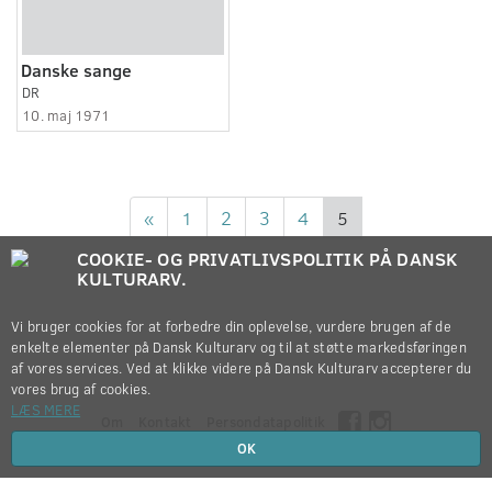
Danske sange
DR
10. maj 1971
«
1
2
3
4
5
COOKIE- OG PRIVATLIVSPOLITIK PÅ DANSK
KULTURARV.
Vi bruger cookies for at forbedre din oplevelse, vurdere brugen af de
enkelte elementer på Dansk Kulturarv og til at støtte markedsføringen
af vores services. Ved at klikke videre på Dansk Kulturarv accepterer du
vores brug af cookies.
LÆS MERE
Om
Kontakt
Persondatapolitik
OK
Copyright © 2012-2026
Dansk Kulturarv