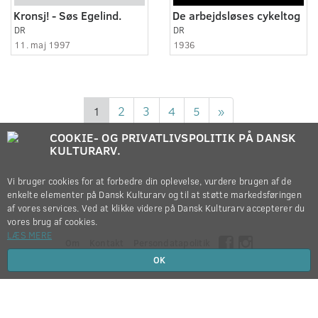
Kronsj! - Søs Egelind.
De arbejdsløses cykeltog
DR
DR
11. maj 1997
1936
1
2
3
4
5
»
COOKIE- OG PRIVATLIVSPOLITIK PÅ DANSK
KULTURARV.
Vi bruger cookies for at forbedre din oplevelse, vurdere brugen af de
enkelte elementer på Dansk Kulturarv og til at støtte markedsføringen
af vores services. Ved at klikke videre på Dansk Kulturarv accepterer du
vores brug af cookies.
LÆS MERE
Om
Kontakt
Persondatapolitik
OK
Copyright © 2012-2026
Dansk Kulturarv