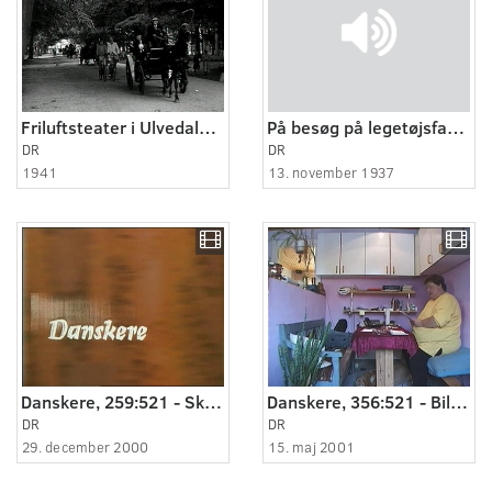
Friluftsteater i Ulvedalene
På besøg på legetøjsfabrikken
DR
DR
1941
13. november 1937
Danskere, 259:521 - Skænderi for åben skærm.
Danskere, 356:521 - Billigere el til "højere" priser.
DR
DR
29. december 2000
15. maj 2001