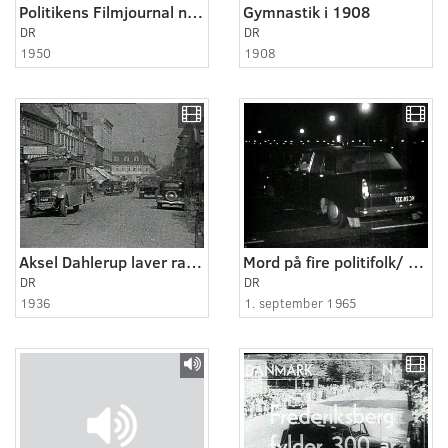
Politikens Filmjournal nr. 35, 1950 - Anna Melloni Rasmussen afsløres
Gymnastik i 1908
DR
DR
1950
1908
Aksel Dahlerup laver radioudsendelse
Mord på fire politifolk/ Omkring den bestialske forbrydelse
DR
DR
1936
1. september 1965