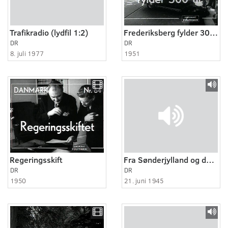
Trafikradio (lydfil 1:2)
Frederiksberg fylder 300 år
DR
DR
8. juli 1977
1951
Regeringsskift
Fra Sønderjylland og den jyske vestkyst
DR
DR
1950
21. juni 1945