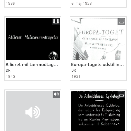
1936
6. maj 1958
Allieret militærmodtagelse
Europa-togets udstilling på Østerport
DR
DR
1945
1951