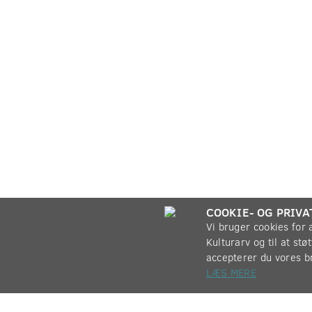
COOKIE- OG PRIVA
Vi bruger cookies for
Kulturarv og til at st
accepterer du vores b
LÆS MERE