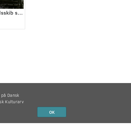
Aktuelt. Grønlandsskib søsættes i Holbæk.
r på Dansk
nsk Kulturarv
OK