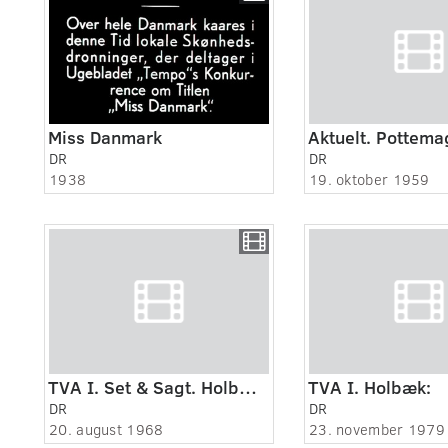
Miss Danmark
DR
DR
1938
19. oktober 1959
TVA I. Set & Sagt. Holbæk seminarium.
TVA I. Holbæk:
DR
DR
20. august 1968
23. november 1979