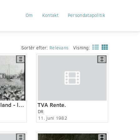
Om
Kontakt
Persondatapolitik
Sortér efter:
Relevans
Visning:
Nord og Vestsjælland - landsbyer i Holbæk amt 1938
TVA Rente.
DR
11. juni 1982