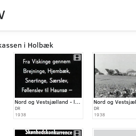
V
assen i Holbæk
Nord og Vestsjælland - landsbyer i Holbæk amt 1938
DR
DR
1938
1938