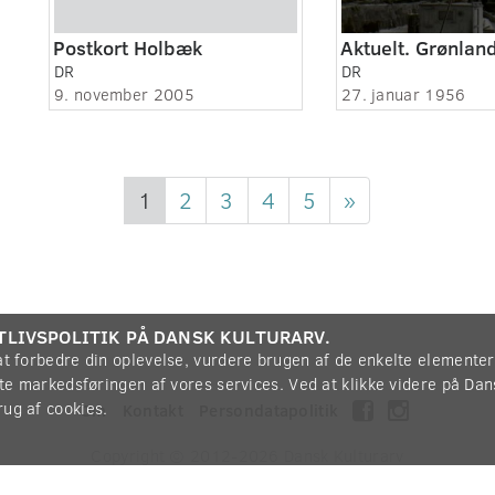
Postkort Holbæk
DR
DR
9. november 2005
27. januar 1956
1
2
3
4
5
»
TLIVSPOLITIK PÅ DANSK KULTURARV.
 at forbedre din oplevelse, vurdere brugen af de enkelte elemente
øtte markedsføringen af vores services. Ved at klikke videre på Da
rug af cookies.
Om
Kontakt
Persondatapolitik
Copyright © 2012-2026
Dansk Kulturarv