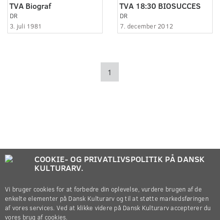
TVA Biograf
TVA 18:30 BIOSUCCES
DR
DR
3. juli 1981
7. december 2012
1
COOKIE- OG PRIVATLIVSPOLITIK PÅ DANSK
KULTURARV.
Vi bruger cookies for at forbedre din oplevelse, vurdere brugen af de
enkelte elementer på Dansk Kulturarv og til at støtte markedsføringen
af vores services. Ved at klikke videre på Dansk Kulturarv accepterer du
vores brug af cookies.