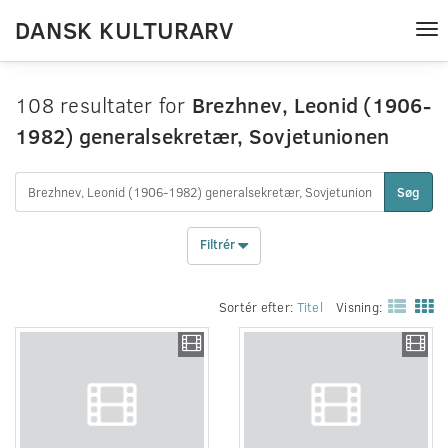
DANSK KULTURARV
Tog
nav
108 resultater for
Brezhnev, Leonid (1906-
1982) generalsekretær, Sovjetunionen
Søg
Filtrér
Sortér efter:
Titel
Visning: