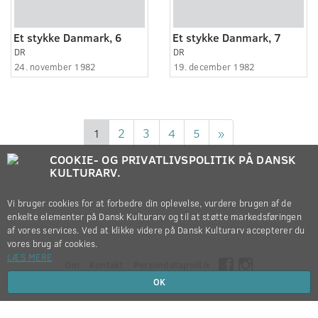
Et stykke Danmark, 6
Et stykke Danmark, 7
DR
DR
24. november 1982
19. december 1982
1
2
3
4
5
»
COOKIE- OG PRIVATLIVSPOLITIK PÅ DANSK
KULTURARV.
Vi bruger cookies for at forbedre din oplevelse, vurdere brugen af de
enkelte elementer på Dansk Kulturarv og til at støtte markedsføringen
af vores services. Ved at klikke videre på Dansk Kulturarv accepterer du
vores brug af cookies.
LÆS MERE
Om
Kontakt
Persondatapolitik
OK
Copyright © 2012-2026
Dansk Kulturarv