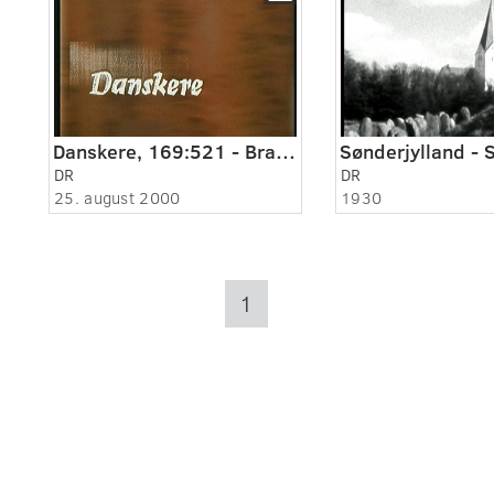
Danskere, 169:521 - Brandværnsorkester i arv
DR
DR
25. august 2000
1930
1