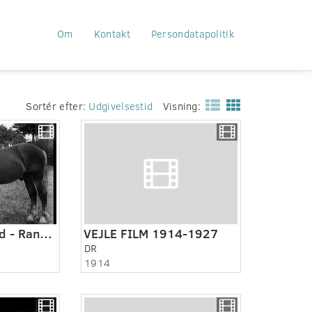
Om
Kontakt
Persondatapolitik
Sortér efter:
Udgivelsestid
Visning:
Midt og Østjylland - Randers ca. 1910
VEJLE FILM 1914-1927
DR
1914