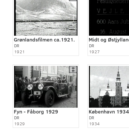
Grønlandsfilmen ca.1921.
DR
DR
1921
1927
Fyn - Fåborg 1929
København 1934
DR
DR
1929
1934