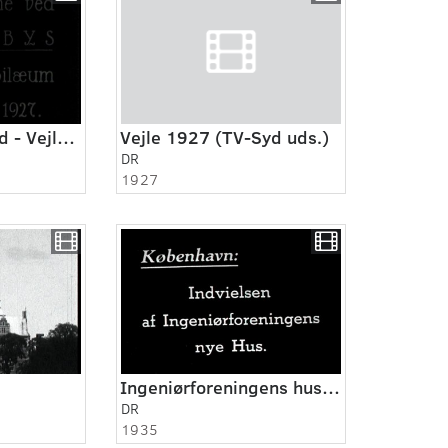
Midt og Østjylland - Vejle 1927
Vejle 1927 (TV-Syd uds.)
DR
1927
Ingeniørforeningens hus indvies
DR
1935