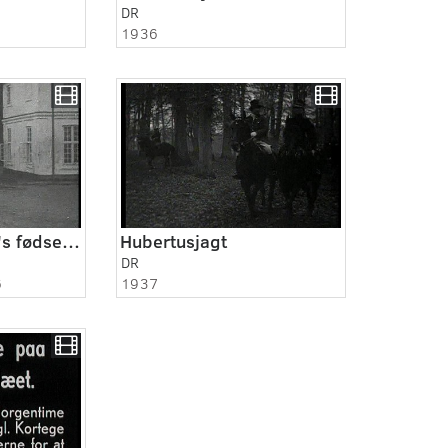
DR
1936
Kong Christian X's fødselsdag
Hubertusjagt
DR
6
1937