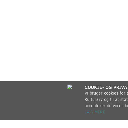
COOKIE- OG PRIVA
Vi bruger cookies for
Kulturarv og til at st
accepterer du vores b
LÆS MERE