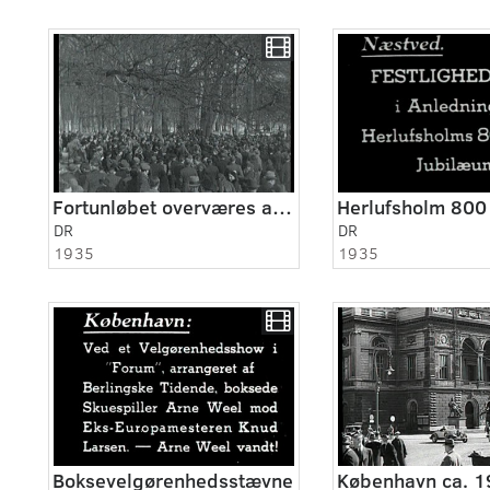
Fortunløbet overværes af Christian X.
Herlufsholm 800
DR
DR
1935
1935
Boksevelgørenhedsstævne
København ca. 