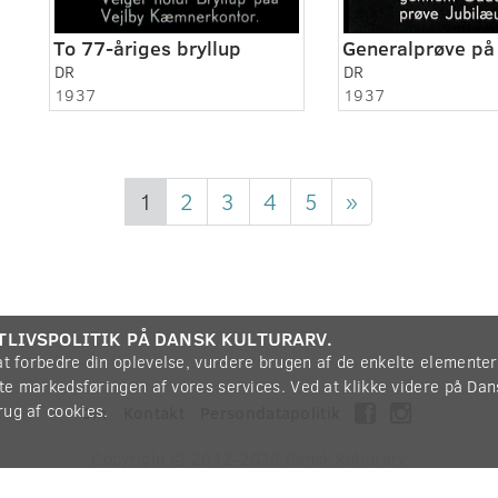
To 77-åriges bryllup
DR
DR
1937
1937
1
2
3
4
5
»
TLIVSPOLITIK PÅ DANSK KULTURARV.
 at forbedre din oplevelse, vurdere brugen af de enkelte elemente
øtte markedsføringen af vores services. Ved at klikke videre på Da
rug af cookies.
Om
Kontakt
Persondatapolitik
Copyright © 2012-2026
Dansk Kulturarv