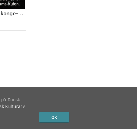
Generalprøve på konge-jubilæet
r på Dansk
nsk Kulturarv
OK