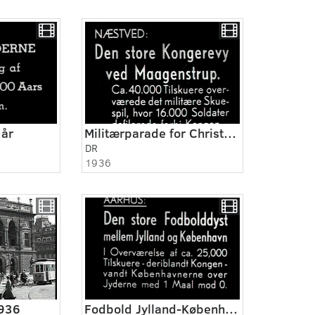
 år
Militærparade for Christian X
DR
1936
1936
Fodbold Jylland-København 1936