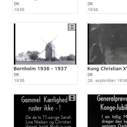
DR
DR
1936
1936
Bornholm 1936 - 1937
DR
DR
1936
26. september 193