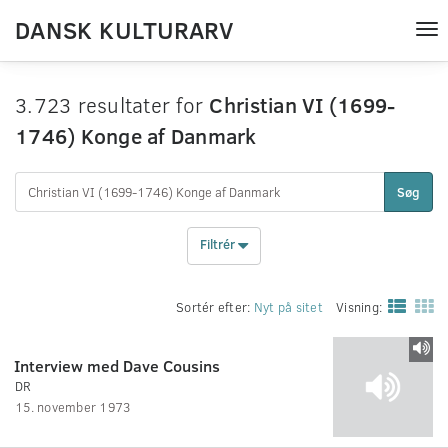
DANSK KULTURARV
Tog
nav
3.723 resultater for
Christian VI (1699-
1746) Konge af Danmark
Søg
Filtrér
Sortér efter:
Nyt på sitet
Visning:
Interview med Dave Cousins
DR
15. november 1973