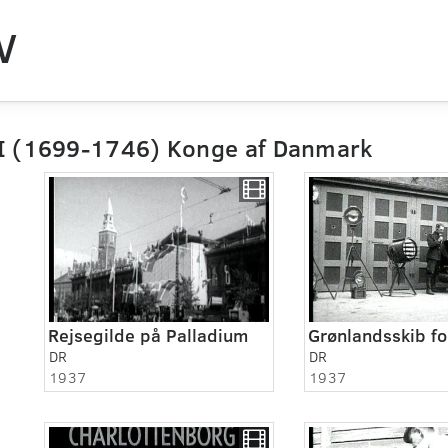
V
VI (1699-1746) Konge af Danmark
Rejsegilde på Palladium
DR
DR
1937
1937