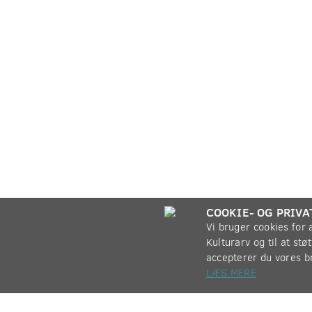
COOKIE- OG PRIVA
Vi bruger cookies for
Kulturarv og til at st
accepterer du vores b
LÆS MERE