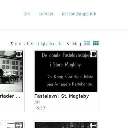
Om
Kontakt
Persondatapolitik
Sortér efter:
Udgivelsestid
Visning:
Grønlandsskib forlader Danmark
Fastelavn i St. Magleby
DR
1937