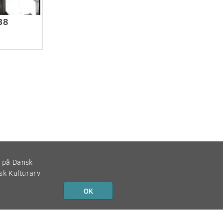
38
r på Dansk
nsk Kulturarv
OK