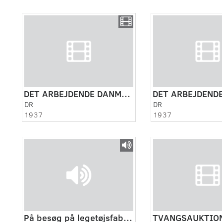
DET ARBEJDENDE DANMARK CA. 1937. LANG VERSION
DR
DR
1937
1937
På besøg på legetøjsfabrikken
TVANGSAUKTIO