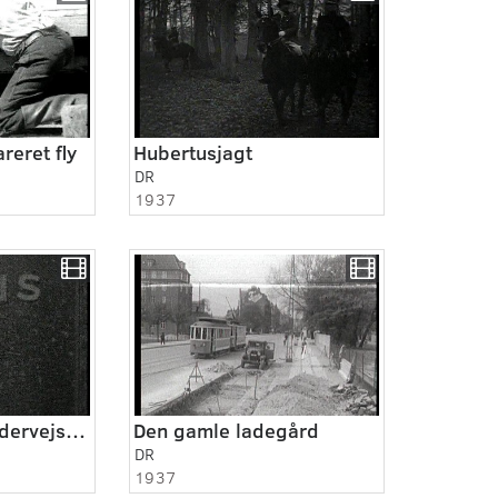
reret fly
Hubertusjagt
DR
1937
Spanske børn undervejs til Danmark
Den gamle ladegård
DR
1937