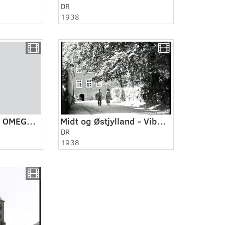
DR
1938
RANDERS BY- OG OMEGN 1938
Midt og Østjylland - Viborg 1938
DR
1938