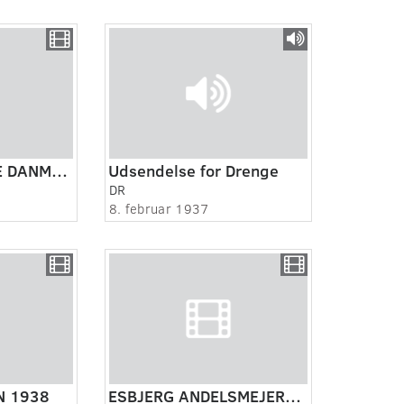
DET ARBEJDENDE DANMARK CA. 1937. LANG VERSION
Udsendelse for Drenge
DR
8. februar 1937
N 1938
ESBJERG ANDELSMEJERI 1938