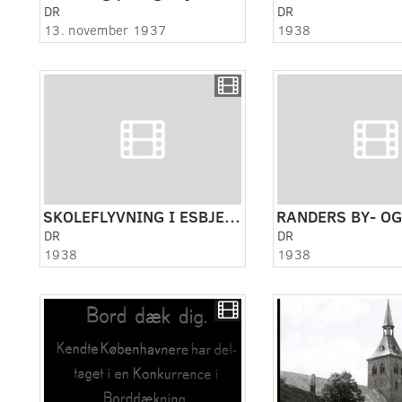
DR
DR
13. november 1937
1938
SKOLEFLYVNING I ESBJERG 1938
DR
DR
1938
1938