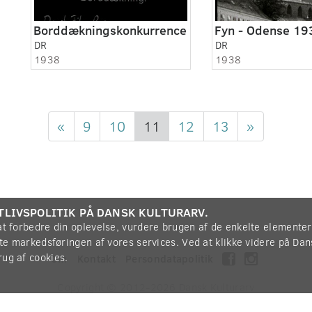
Borddækningskonkurrence
Fyn - Odense 19
DR
DR
1938
1938
«
9
10
11
12
13
»
TLIVSPOLITIK PÅ DANSK KULTURARV.
 at forbedre din oplevelse, vurdere brugen af de enkelte elemente
øtte markedsføringen af vores services. Ved at klikke videre på Da
rug af cookies.
Om
Kontakt
Persondatapolitik
Copyright © 2012-2026
Dansk Kulturarv