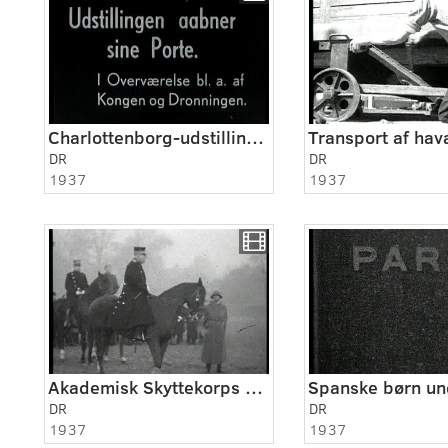
Charlottenborg-udstillingen åbner
Transport af hava
DR
DR
1937
1937
Akademisk Skyttekorps og Livjægerne paraderer
DR
DR
1937
1937