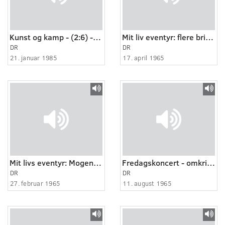
Kunst og kamp - (2:6) - Gennembrud
Mit liv eventyr: flere brikker til mosaik omkring Nini Theilade (2:3)
DR
DR
21. januar 1985
17. april 1965
Mit livs eventyr: Mogens Dam
Fredagskoncert - omkring Kai Normann Andersen
DR
DR
27. februar 1965
11. august 1965