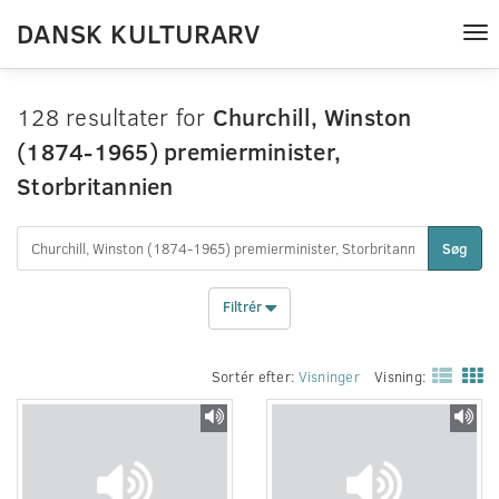
DANSK KULTURARV
Tog
nav
128 resultater for
Churchill, Winston
(1874-1965) premierminister,
Storbritannien
Søg
Filtrér
Sortér efter:
Visninger
Visning: