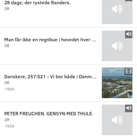
28 dage, der rystede Randers.
DR
Man får ikke en regnbue i hovedet hver dag 3:3
DR
Danskere, 257:521 - Vi bor både i Danmark og på St. Croix.
DR
1900
PETER FREUCHEN. GENSYN MED THULE.
DR
1909