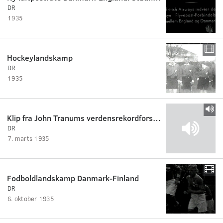
DR
1935
Hockeylandskamp
DR
1935
Klip fra John Tranums verdensrekordforsøg
DR
7. marts 1935
Fodboldlandskamp Danmark-Finland
DR
6. oktober 1935