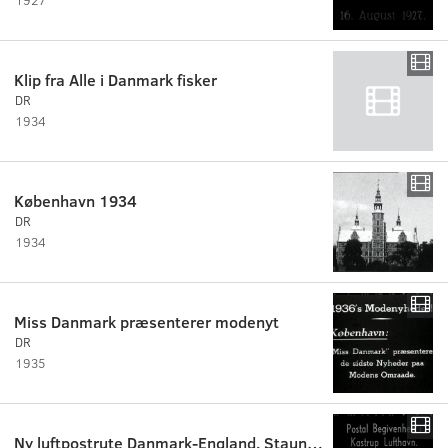
Klip fra Alle i Danmark fisker
DR
1934
København 1934
DR
1934
Miss Danmark præsenterer modenyt
DR
1935
Ny luftpostrute Danmark-England. Stauning og Mondrup i Kastrup.