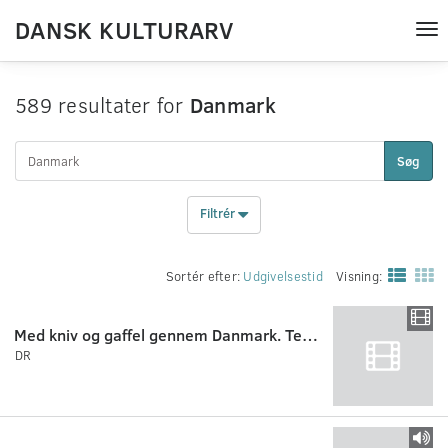
DANSK KULTURARV
Tog
nav
589 resultater for
Danmark
Søg
Filtrér
Sortér efter:
Udgivelsestid
Visning:
Med kniv og gaffel gennem Danmark. Temalørdag.
DR