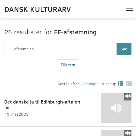
DANSK KULTURARV
Tog
nav
26 resultater for
EF-afstemning
Søg
Filtrér
Sortér efter:
Visninger
Visning:
Det danske ja til Edinburgh-aftalen
DR
19. maj 2003