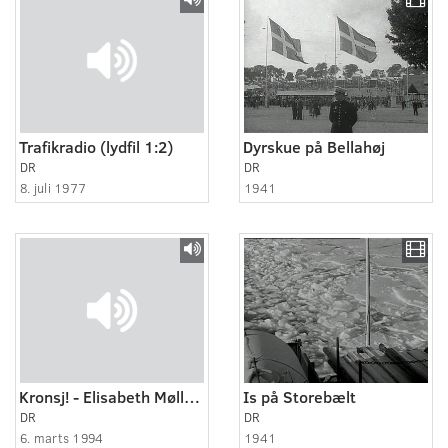
Trafikradio (lydfil 1:2)
Dyrskue på Bellahøj
DR
DR
8. juli 1977
1941
Kronsj! - Elisabeth Møller Jensen.
Is på Storebælt
DR
DR
6. marts 1994
1941