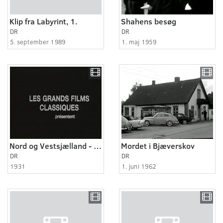
Klip fra Labyrint, 1.
Shahens besøg
DR
DR
5. september 1989
1. maj 1959
Nord og Vestsjælland - Lyngby og Tårbæk 1931 - 1941
Mordet i Bjæverskov
DR
DR
1931
1. juni 1962