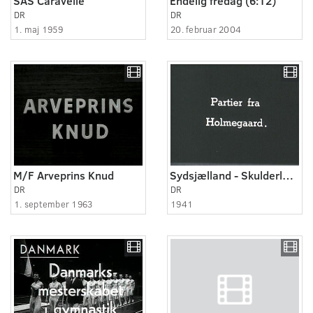
SAS Caravelle
Endelig fredag (6:12)
DR
DR
1. maj 1959
20. februar 2004
M/F Arveprins Knud
Sydsjælland - Skulderløse 1941
DR
DR
1. september 1963
1941