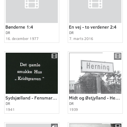
Bønderne 1:4
En vej - to verdener 2:4
DR
DR
16. december 1977
7. marts 2016
Sydsjælland - Fensmark 1941
Midt og Østjylland - Herning 1939 - 1940
DR
DR
1941
1939