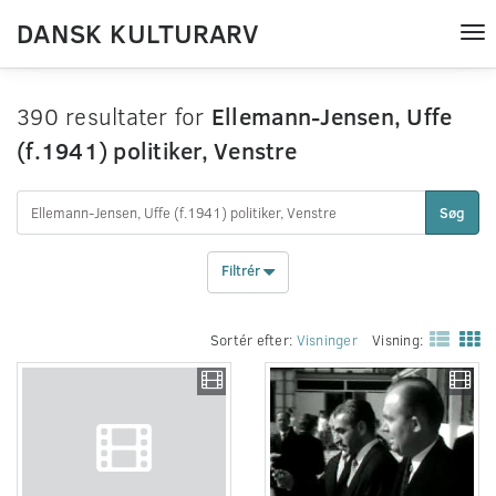
DANSK KULTURARV
Tog
nav
390 resultater for
Ellemann-Jensen, Uffe
(f.1941) politiker, Venstre
Søg
Filtrér
Sortér efter:
Visninger
Visning: