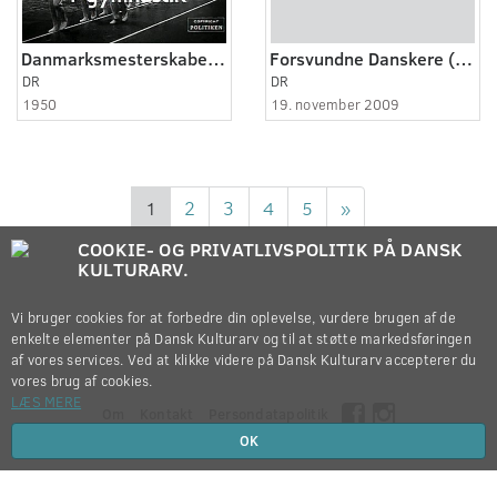
Danmarksmesterskabet i gymnastik
Forsvundne Danskere (3:4)
DR
DR
1950
19. november 2009
1
2
3
4
5
»
COOKIE- OG PRIVATLIVSPOLITIK PÅ DANSK
KULTURARV.
Vi bruger cookies for at forbedre din oplevelse, vurdere brugen af de
enkelte elementer på Dansk Kulturarv og til at støtte markedsføringen
af vores services. Ved at klikke videre på Dansk Kulturarv accepterer du
vores brug af cookies.
LÆS MERE
Om
Kontakt
Persondatapolitik
OK
Copyright © 2012-2026
Dansk Kulturarv