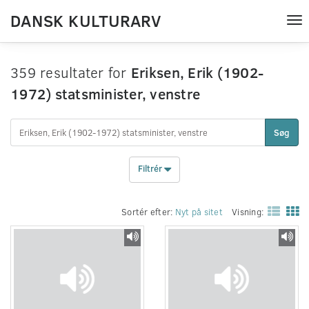
DANSK KULTURARV
Tog
nav
359 resultater for
Eriksen, Erik (1902-
1972) statsminister, venstre
Søg
Filtrér
Sortér efter:
Nyt på sitet
Visning: