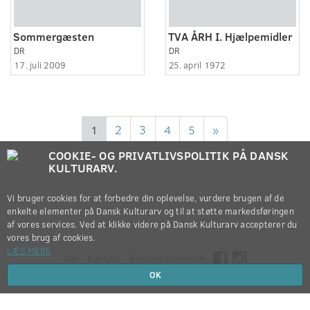
Sommergæsten
TVA ÅRH I. Hjælpemidler
DR
DR
17. juli 2009
25. april 1972
1
2
3
4
5
»
COOKIE- OG PRIVATLIVSPOLITIK PÅ DANSK
KULTURARV.
Vi bruger cookies for at forbedre din oplevelse, vurdere brugen af de
enkelte elementer på Dansk Kulturarv og til at støtte markedsføringen
af vores services. Ved at klikke videre på Dansk Kulturarv accepterer du
vores brug af cookies.
LÆS MERE
Om
Kontakt
Persondatapolitik
OK
Copyright © 2012-2026
Dansk Kulturarv