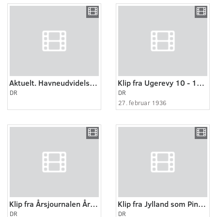
Aktuelt. Havneudvidelse til 20 millioner i Esbjerg.
Klip fra Ugerevy 10 - 1936
DR
DR
27. februar 1936
Klip fra Årsjournalen Årgang 1939 Danmarkshistorie i levende billeder
Klip fra Jylland som Pindsvin 1945
DR
DR