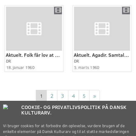
Aktuelt. Folk får lov at sidde i kø i bus ved udsalg i Esbjerg.
Aktuelt. Agadir. Samtale med et øjenvidne til jordskælvet, pejsemontør Kaj Christensen
DR
DR
18. januar 1960
5. marts 1960
1
2
3
4
5
»
COOKIE- OG PRIVATLIVSPOLITIK PÅ DANSK
KULTURARV.
Vi bruger cookies for at forbedre din oplevelse, vurdere brugen af de
enkelte elementer på Dansk Kulturarv og til at støtte markedsføringen