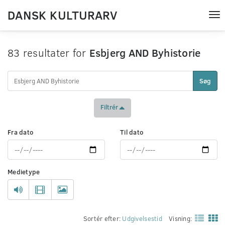
DANSK KULTURARV
Tog
nav
83 resultater for
Esbjerg AND Byhistorie
Søg
Filtrér
Fra dato
Til dato
Medietype
Sortér efter:
Udgivelsestid
Visning: