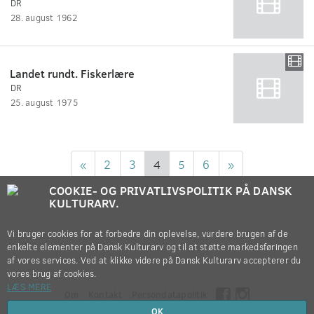
DR
28. august 1962
Landet rundt. Fiskerlære
DR
25. august 1975
«
2
3
4
5
6
»
COOKIE- OG PRIVATLIVSPOLITIK PÅ DANSK
KULTURARV.
Vi bruger cookies for at forbedre din oplevelse, vurdere brugen af de
enkelte elementer på Dansk Kulturarv og til at støtte markedsføringen
af vores services. Ved at klikke videre på Dansk Kulturarv accepterer du
vores brug af cookies.
LÆS MERE
Om
Kontakt
Persondatapolitik
OK
Copyright © 2012-2026
Dansk Kulturarv