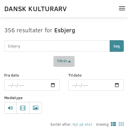
DANSK KULTURARV
Tog
nav
356 resultater for
Esbjerg
Søg
Filtrér
Fra dato
Til dato
Medietype
Sortér efter:
Nyt på sitet
Visning: