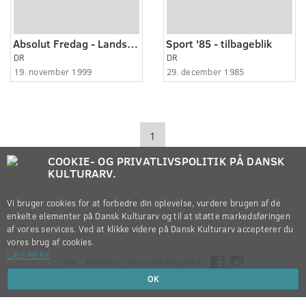
Absolut Fredag - Landsholdstrænere
Sport '85 - tilbageblik
DR
DR
19. november 1999
29. december 1985
1
COOKIE- OG PRIVATLIVSPOLITIK PÅ DANSK
KULTURARV.
Vi bruger cookies for at forbedre din oplevelse, vurdere brugen af de
enkelte elementer på Dansk Kulturarv og til at støtte markedsføringen
af vores services. Ved at klikke videre på Dansk Kulturarv accepterer du
vores brug af cookies.
LÆS MERE
Om
Kontakt
Persondatapolitik
OK
Copyright © 2012-2026
Dansk Kulturarv